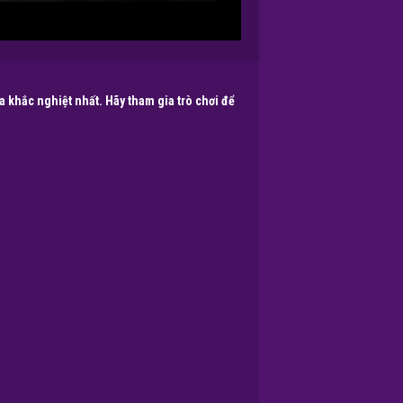
khắc nghiệt nhất. Hãy tham gia trò chơi để