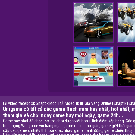
tải video facebook
Snaptik
ktdb
|||
tải video fb
||||
Giá Vàng Online
|
snaptik
|
sna
Unigame có tất cả các game flash mini hay nhất, hot nhất, 
tham gia và chơi ngay game hay mỗi ngày, game 24h...
Game hay nhat đã chọn lọc, tro choi được việt hoá + tính điểm xếp hạng. Các 
trên mạng Webgame với hàng ngàn game online thư giãn, game giết thời gian miễ
cấp các game ở nhiều thể loại khác nhau: game hành động, game chiến thuật, 