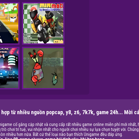
g hợp từ nhiều nguồn popcap, y8, z6, 7k7k, game 24h... Mời c
Unigame cố gắng cập nhật và cung cấp rất nhiều game online miễn phí mới nhất, 
ò chơi trí tuệ, vui nhộn nhất cho người chơi nhiều sự lựa chọn tuyệt vời. Chúng
còn nhiều hơn nữa. Bất cứ thể loại nào bạn thích Unigame đều đáp ứng.