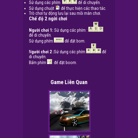
Sử dụng các phím
để di chuyển.
Sử dụng chuột
để thực hiện các thao tác.
Trò chơi tự động lưu lại sau mỗi màn chơi.
Chế độ 2 ngời chơi
Người chơi 1:
Sử dụng các phím :
để di chuyển.
Sử dụng phím
để đặt bom.
N
gười chơi 2 :
Sử dụng các phím
để
di chuyển.
Bấm phím
để đặt boom.
Game Liên Quan