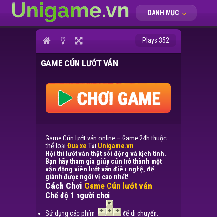
DANH MỤC
Plays 352
GAME CÚN LƯỚT VÁN
Game Cún lướt ván online – Game 24h thuộc
thể loại
Đua xe
Tại
Unigame.vn
Hội thi lướt ván thật sôi động và kịch tính.
Bạn hãy tham gia giúp cún trở thành một
vận động viên lướt ván điêu nghệ, để
giành được ngôi vị cao nhất!
Cách Chơi
Game Cún lướt ván
Chế độ 1 người chơi
Sử dụng các phím
để di chuyển.