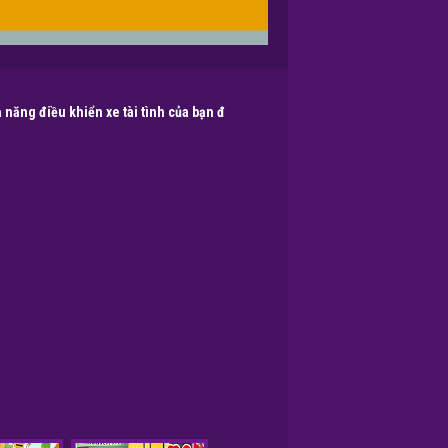
 năng điều khiển xe tài tình của bạn đ