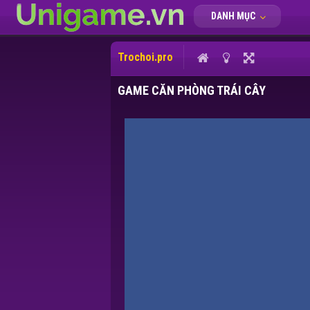
DANH MỤC
Trochoi.pro
GAME CĂN PHÒNG TRÁI CÂY