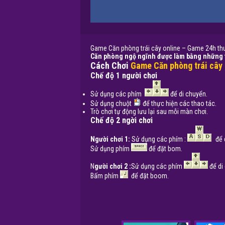
Game Căn phòng trái cây online – Game 24h thu
Căn phòng ngộ ngĩnh được làm bằng những t
Cách Chơi
Game Căn phòng trái cây
Chế độ 1 người chơi
Sử dụng các phím
để di chuyển.
Sử dụng chuột
để thực hiện các thao tác.
Trò chơi tự động lưu lại sau mỗi màn chơi.
Chế độ 2 ngời chơi
Người chơi 1:
Sử dụng các phím :
để d
Sử dụng phím
để đặt bom.
N
gười chơi 2 :
Sử dụng các phím
để di
Bấm phím
để đặt boom.