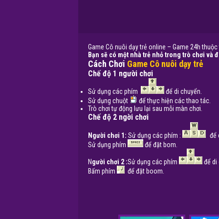
Game Cô nuôi dạy trẻ online – Game 24h thuộc 
Bạn sẽ có một nhà trẻ nhỏ trong trò chơi và 
Cách Chơi
Game Cô nuôi dạy trẻ
Chế độ 1 người chơi
Sử dụng các phím
để di chuyển.
Sử dụng chuột
để thực hiện các thao tác.
Trò chơi tự động lưu lại sau mỗi màn chơi.
Chế độ 2 ngời chơi
Người chơi 1:
Sử dụng các phím :
để d
Sử dụng phím
để đặt bom.
N
gười chơi 2 :
Sử dụng các phím
để di
Bấm phím
để đặt boom.