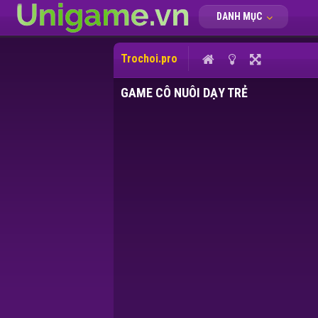
DANH MỤC
Trochoi.pro
GAME CÔ NUÔI DẠY TRẺ