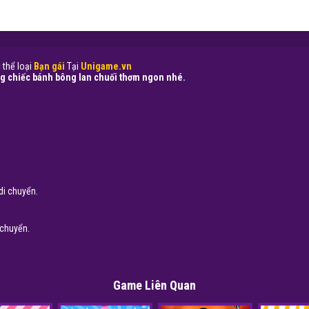
 thể loại
Bạn gái
Tại
Unigame.vn
ng chiếc bánh bông lan chuối thơm ngon nhé.
i chuyển.
 chuyển.
Game Liên Quan