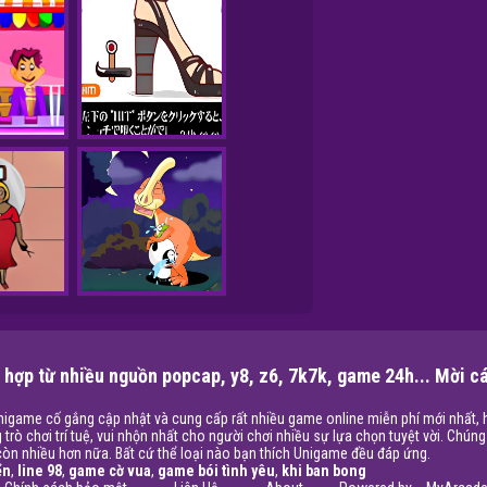
g hợp từ nhiều nguồn popcap, y8, z6, 7k7k, game 24h... Mời c
Unigame cố gắng cập nhật và cung cấp rất nhiều game online miễn phí mới nhất, 
ò chơi trí tuệ, vui nhộn nhất cho người chơi nhiều sự lựa chọn tuyệt vời. Chúng
còn nhiều hơn nữa. Bất cứ thể loại nào bạn thích Unigame đều đáp ứng.
ển
,
line 98
,
game cờ vua
,
game bói tình yêu
,
khi ban bong