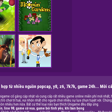
g hợp từ nhiều nguồn popcap, y8, z6, 7k7k, game 24h... Mời c
Unigame cố gắng cập nhật và cung cấp rất nhiều game online miễn phí mới nhất, 
ò chơi trí tuệ, vui nhộn nhất cho người chơi nhiều sự lựa chọn tuyệt vời. Chúng
còn nhiều hơn nữa. Bất cứ thể loại nào bạn thích Unigame đều đáp ứng.
ển
,
line 98
,
game cờ vua
,
game bói tình yêu
,
khi ban bong