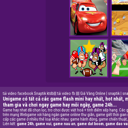
tải video facebook
Snaptik
ktdb
|||
tải video fb
||||
Giá Vàng Online
|
snaptik
|
sna
Unigame có tất cả các game flash mini hay nhất, hot nhất, 
tham gia và chơi ngay game hay mỗi ngày, game 24h...
Game hay nhat đã chọn lọc, tro choi được việt hoá + tính điểm xếp hạng. Các 
trên mạng Webgame với hàng ngàn game online thư giãn, game giết thời gian miễ
cấp các game ở nhiều thể loại khác nhau: game hành động, game chiến thuật, 
Liên kết:
game 24h
,
game vui
,
game nau an
,
game dat boom
,
game dao va