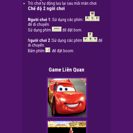
Trò chơi tự động lưu lại sau mỗi màn chơi.
Chế độ 2 ngời chơi
Người chơi 1:
Sử dụng các phím :
để di chuyển.
Sử dụng phím
để đặt bom.
N
gười chơi 2 :
Sử dụng các phím
để
di chuyển.
Bấm phím
để đặt boom.
Game Liên Quan