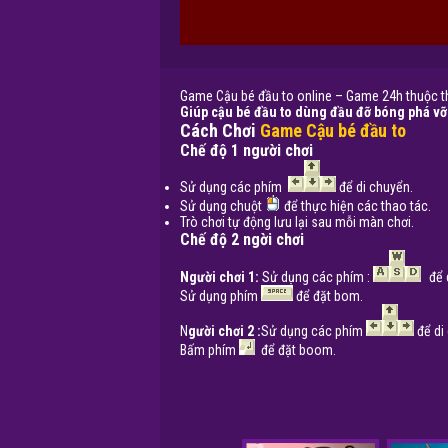
Game Cậu bé đầu to online – Game 24h thuộc t
Giúp cậu bé đầu to dùng đầu đỡ bóng phá vỡ 
Cách Chơi
Game Cậu bé đầu to
Chế độ 1 người chơi
Sử dụng các phím
để di chuyển.
Sử dụng chuột
để thực hiện các thao tác.
Trò chơi tự động lưu lại sau mỗi màn chơi.
Chế độ 2 ngời chơi
Người chơi 1:
Sử dụng các phím :
để d
Sử dụng phím
để đặt bom.
N
gười chơi 2 :
Sử dụng các phím
để di
Bấm phím
để đặt boom.