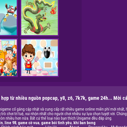
g hợp từ nhiều nguồn popcap, y8, z6, 7k7k, game 24h... Mời c
Unigame cố gắng cập nhật và cung cấp rất nhiều game online miễn phí mới nhất, 
ò chơi trí tuệ, vui nhộn nhất cho người chơi nhiều sự lựa chọn tuyệt vời. Chúng
còn nhiều hơn nữa. Bất cứ thể loại nào bạn thích Unigame đều đáp ứng.
ển
,
line 98
,
game cờ vua
,
game bói tình yêu
,
khi ban bong