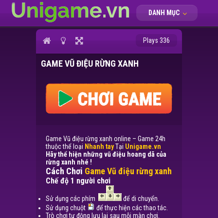
DANH MỤC
Plays 336
GAME VŨ ĐIỆU RỪNG XANH
Game Vũ điệu rừng xanh online – Game 24h
thuộc thể loại
Nhanh tay
Tại
Unigame.vn
Hãy thể hiện những vũ điệu hoang dã của
rừng xanh nhé !
Cách Chơi
Game Vũ điệu rừng xanh
Chế độ 1 người chơi
Sử dụng các phím
để di chuyển.
Sử dụng chuột
để thực hiện các thao tác.
Trò chơi tự động lưu lại sau mỗi màn chơi.