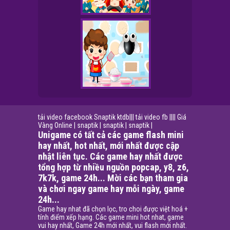
tải video facebook
Snaptik
ktdb
|||
tải video fb
||||
Giá
Vàng Online
|
snaptik
|
snaptik
|
snaptik
|
Unigame có tất cả các game flash mini
hay nhất, hot nhất, mới nhất được cập
nhật liên tục. Các game hay nhất được
tổng hợp từ nhiều nguồn popcap, y8, z6,
7k7k, game 24h... Mời các bạn tham gia
và chơi ngay game hay mỗi ngày, game
24h...
Game hay nhat đã chọn lọc, tro choi được việt hoá +
tính điểm xếp hạng. Các game mini hot nhat, game
vui hay nhất, Game 24h mới nhất, vui flash mới nhất.