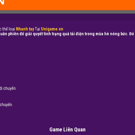
 thể loại
Nhanh tay
Tại
Unigame.vn
luân phiên để giải quyết tình trạng quá tải điện trong mùa hè nóng bức. Đó 
i chuyển.
 chuyển.
Game Liên Quan