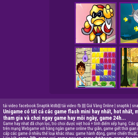
tải video facebook
Snaptik
ktdb
|||
tải video fb
||||
Giá Vàng Online
|
snaptik
|
sna
Unigame có tất cả các game flash mini hay nhất, hot nhất, 
tham gia và chơi ngay game hay mỗi ngày, game 24h...
Game hay nhat đã chọn lọc, tro choi được việt hoá + tính điểm xếp hạng. Các 
trên mạng Webgame với hàng ngàn game online thư giãn, game giết thời gian miễ
cấp các game ở nhiều thể loại khác nhau: game hành động, game chiến thuật, 