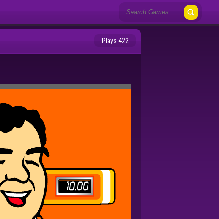
Plays 422