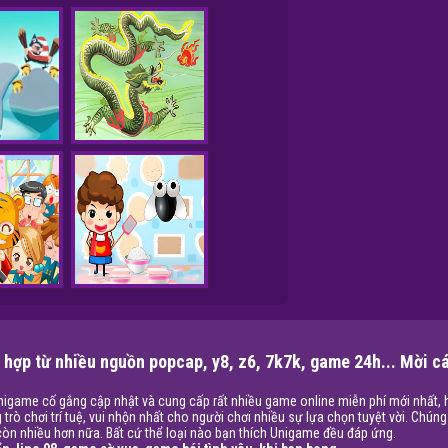
g hợp từ nhiều nguồn popcap, y8, z6, 7k7k, game 24h... Mời c
Unigame cố gắng cập nhật và cung cấp rất nhiều game online miễn phí mới nhất, 
ò chơi trí tuệ, vui nhộn nhất cho người chơi nhiều sự lựa chọn tuyệt vời. Chúng
còn nhiều hơn nữa. Bất cứ thể loại nào bạn thích Unigame đều đáp ứng.