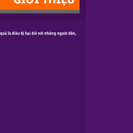
quả là điều tệ hại đối với những người dân,